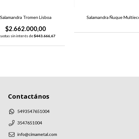
Salamandra Tromen Lisboa
Salamandra Ñuque Multiec
$2.662.000,00
cuotas sin interés de
$443.666,67
Contactános
5493547651004
3547651004
info@cimametal.com