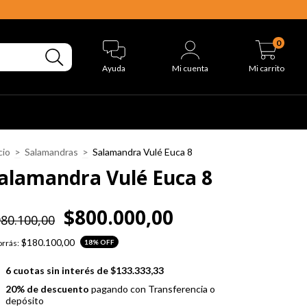
0
Ayuda
Mi cuenta
Mi carrito
cio
>
Salamandras
>
Salamandra Vulé Euca 8
alamandra Vulé Euca 8
$800.000,00
80.100,00
$180.100,00
rrás:
18
% OFF
6
cuotas sin interés de
$133.333,33
20% de descuento
pagando con Transferencia o
depósito