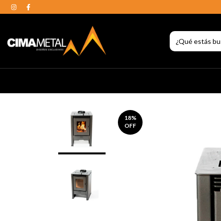
18
%
OFF