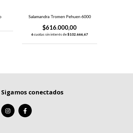
o
Salamandra Tromen Pehuen 6000
Salaman
$616.000,00
$1
6
cuotas sin interés de
$102.666,67
6
cuotas si
Sigamos conectados