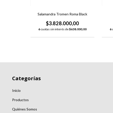
Euca 10
Salamandra Tromen Roma Black
,00
$3.828.000,00
178.333,33
6
cuotas sin interés de
$638.000,00
6
Categorías
Inicio
Productos
Quiénes Somos