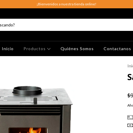
¡Bienvenidos a nuestra tienda online!
Inicio
Productos
Quiénes Somos
Contactanos
Ini
S
$9
Aho