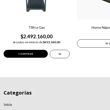
TRH a Gas
Horno Nápol
$2.492.160,00
6
cuotas sin interés de
$415.360,00
Categorías
Inicio