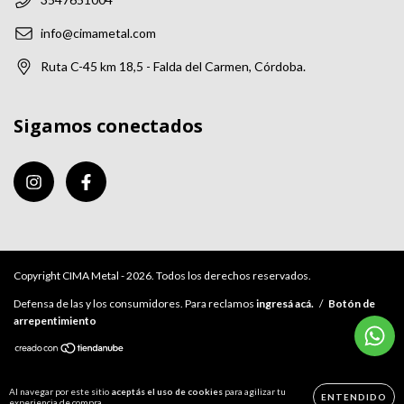
info@cimametal.com
Ruta C-45 km 18,5 - Falda del Carmen, Córdoba.
Sigamos conectados
Copyright CIMA Metal - 2026. Todos los derechos reservados.
Defensa de las y los consumidores. Para reclamos
ingresá acá.
/
Botón de
arrepentimiento
Al navegar por este sitio
aceptás el uso de cookies
para agilizar tu
ENTENDIDO
experiencia de compra.