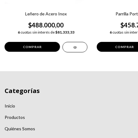
Leñero de Acero Inox
Parrilla Po
$488.000,00
$458.
6
cuotas sin interés de
$81.333,33
6
cuotas sin inte
Categorías
Inicio
Productos
Quiénes Somos